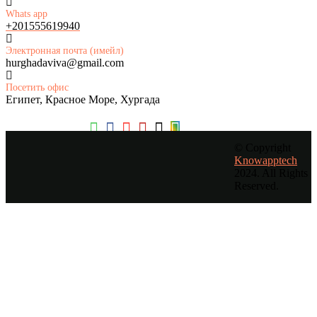
Whats app
+201555619940
Электронная почта (имейл)
hurghadaviva@gmail.com
Посетить офис
Египет, Красное Море, Хургада
© Copyright
Knowapptech
Или отправьте нам сообщение
2024. All Rights
Reserved.