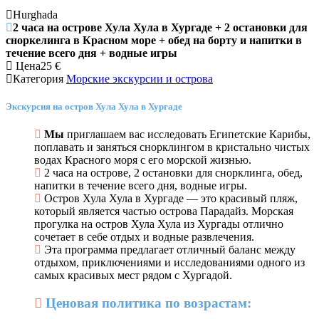
Hurghada
2 часа на острове Хула Хула в Хургаде + 2 остановки для
сноркелинга в Красном море + обед на борту и напитки в
течение всего дня + водные игры
Цена
25
€
Категория
Морские экскурсии и острова
Экскурсия на остров Хула Хула в Хургаде
Мы
приглашаем вас исследовать Египетские Карибы,
поплавать и заняться снорклингом в кристально чистых
водах Красного моря с его морской жизнью.
2 часа на острове, 2 остановки для снорклинга, обед,
напитки в течение всего дня, водные игры.
Остров Хула Хула в Хургаде — это красивый пляж,
который является частью острова Парадайз. Морская
прогулка на остров Хула Хула из Хургады отлично
сочетает в себе отдых и водные развлечения.
Эта программа предлагает отличный баланс между
отдыхом, приключениями и исследованиями одного из
самых красивых мест рядом с Хургадой.
Ценовая политика по возрастам: