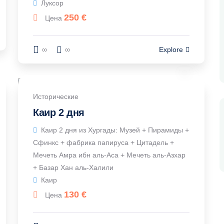
Луксор
250
€
Цена
∞
∞
Explore
Исторические
Каир 2 дня
Каир 2 дня из Хургады: Музей + Пирамиды +
Сфинкс + фабрика папируса + Цитадель +
Мечеть Амра ибн аль-Аса + Мечеть аль-Азхар
+ Базар Хан аль-Халили
Каир
130
€
Цена