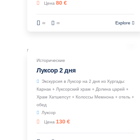
80
€
Цена
∞
∞
Explore
Исторические
Луксор 2 дня
Экскурсия в Луксор на 2 дня из Хургады:
Карнак + Луксорский храм + Долина царей +
Храм Хатшепсут + Колоссы Мемнона + отель +
обед
Луксор
130
€
Цена