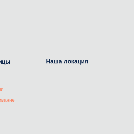
Наша локация
ицы
ии
ование