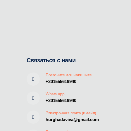
Связаться с нами
Позвоните или напишите
+201555619940
Whats app
+201555619940
Электронная почта (имейл)
hurghadaviva@gmail.com