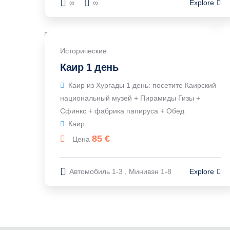
∞
∞
Explore
Исторические
Каир 1 день
Каир из Хургады 1 день: посетите Каирский
национальный музей + Пирамиды Гизы +
Сфинкс + фабрика папируса + Обед
Каир
85
€
Цена
Автомобиль 1-3 , Минивэн 1-8
Explore