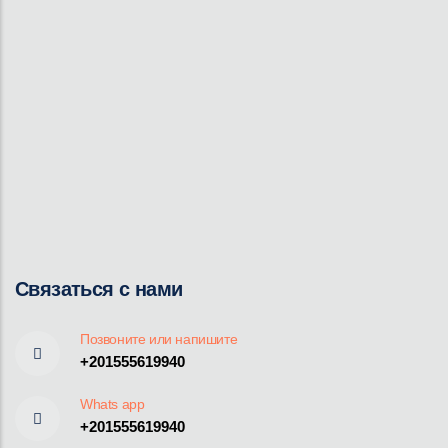
Связаться с нами
Позвоните или напишите
+201555619940
Whats app
+201555619940