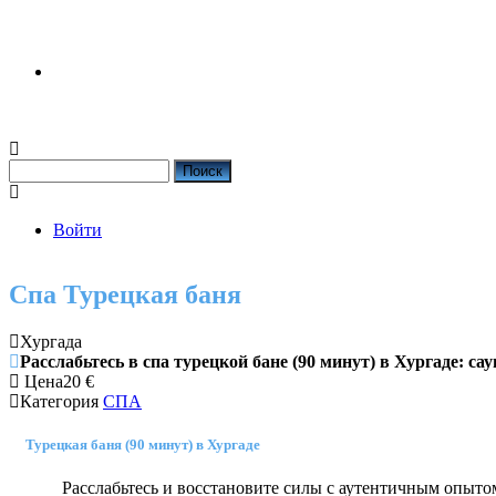
Поиск
Войти
User
account
Спа Турецкая баня
menu
Хургада
Расслабьтесь в спа турецкой бане (90 минут) в Хургаде: с
Цена
20
€
Категория
СПА
Турецкая баня (90 минут) в Хургаде
Расслабьтесь и восстановите силы с аутентичным опытом