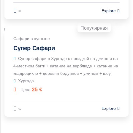
∞
Explore
Популярная
Сафари в пустыне
Супер Сафари
Супер сафари в Хургаде с поездкой на джипе и на
4-местном багги + катание на верблюде + катание на
квадроцикле + деревня бедуинов + ужином + шоу
Хургада
25
€
Цена
∞
Explore