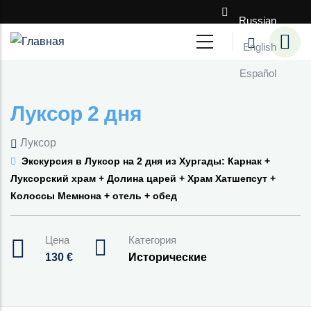
Перейти к основному содержанию
Russian
English
Español
Луксор 2 дня
Луксор
Экскурсия в Луксор на 2 дня из Хургады: Карнак +
Луксорский храм + Долина царей + Храм Хатшепсут +
Колоссы Мемнона + отель + обед
Цена
Категория
130
€
Исторические