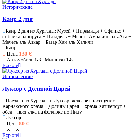
Исторические
Каир 2 дня
Каир 2 дня из Хургады: Музей + Пирамиды + Сфинкс +
фабрика папируса + Цитадель + Мечеть Амра ибн аль-Аса +
Мечеть аль-Азхар + Базар Хан аль-Халили
Каир
130
€
Цена
Автомобиль 1-3 , Минивэн 1-8
Explore
Исторические
Луксор с Долиной Царей
Поездка из Хургады в Луксор включает посещение
Карнакского храма + Долины царей + храма Хатшепсут +
обед + прогулка на феллюке по Нилу
Луксор
80
€
Цена
∞
∞
Explore