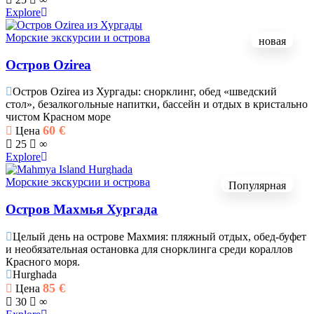
Explore
Морские экскурсии и острова
новая
Остров Ozirea
Остров Ozirea из Хургады: снорклинг, обед «шведский
стол», безалкогольные напитки, бассейн и отдых в кристально
чистом Красном море
60
€
Цена
25
∞
Explore
Морские экскурсии и острова
Популярная
Остров Махмья Хургада
Целый день на острове Махмия: пляжный отдых, обед-буфет
и необязательная остановка для снорклинга среди кораллов
Красного моря.
Hurghada
85
€
Цена
30
∞