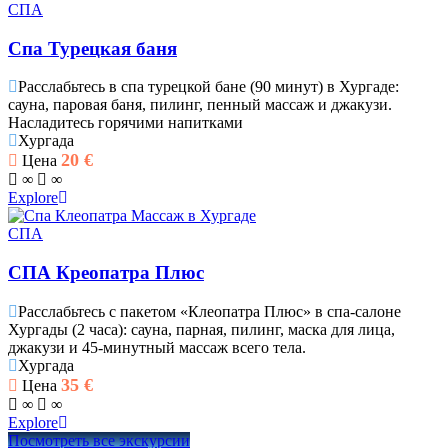
СПА
Спа Турецкая баня
Расслабьтесь в спа турецкой бане (90 минут) в Хургаде:
сауна, паровая баня, пилинг, пенный массаж и джакузи.
Насладитесь горячими напитками
Хургада
20
€
Цена
∞
∞
Explore
СПА
СПА Креопатра Плюс
Расслабьтесь с пакетом «Клеопатра Плюс» в спа-салоне
Хургады (2 часа): сауна, парная, пилинг, маска для лица,
джакузи и 45-минутный массаж всего тела.
Хургада
35
€
Цена
∞
∞
Explore
Посмотреть все экскурсии