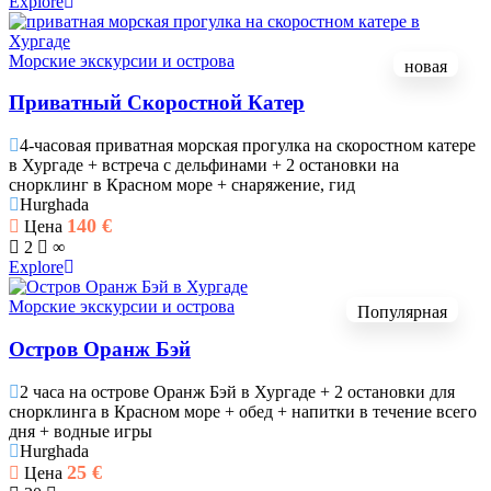
Explore
Морские экскурсии и острова
новая
Приватный Скоростной Катер
4-часовая приватная морская прогулка на скоростном катере
в Хургаде + встреча с дельфинами + 2 остановки на
снорклинг в Красном море + снаряжение, гид
Hurghada
140
€
Цена
2
∞
Explore
Морские экскурсии и острова
Популярная
Остров Оранж Бэй
2 часа на острове Оранж Бэй в Хургаде + 2 остановки для
снорклинга в Красном море + обед + напитки в течение всего
дня + водные игры
Hurghada
25
€
Цена