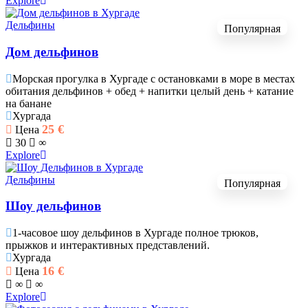
Explore
Дельфины
Популярная
Дом дельфинов
Морская прогулка в Хургаде с остановками в море в местах
обитания дельфинов + обед + напитки целый день + катание
на банане
Хургада
25
€
Цена
30
∞
Explore
Дельфины
Популярная
Шоу дельфинов
1-часовое шоу дельфинов в Хургаде полное трюков,
прыжков и интерактивных представлений.
Хургада
16
€
Цена
∞
∞
Explore