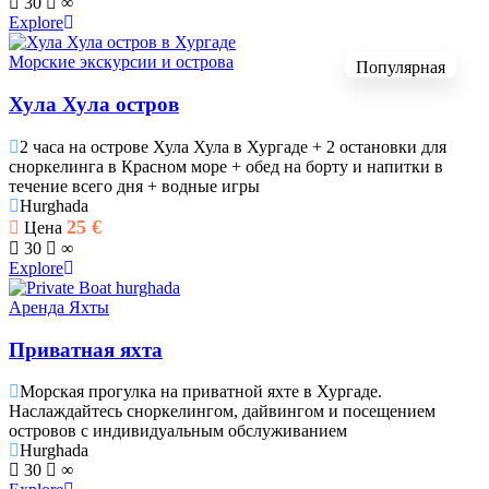
30
∞
Explore
Морские экскурсии и острова
Популярная
Хула Хула остров
2 часа на острове Хула Хула в Хургаде + 2 остановки для
сноркелинга в Красном море + обед на борту и напитки в
течение всего дня + водные игры
Hurghada
25
€
Цена
30
∞
Explore
Аренда Яхты
Приватная яхта
Морская прогулка на приватной яхте в Хургаде.
Наслаждайтесь сноркелингом, дайвингом и посещением
островов с индивидуальным обслуживанием
Hurghada
30
∞