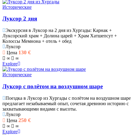
Исторические
Луксор 2 дня
Экскурсия в Луксор на 2 дня из Хургады: Карнак +
Луксорский храм + Долина царей + Храм Хатшепсут +
Колоссы Мемнона + отель + обед
Луксор
130
€
Цена
∞
∞
Explore
Исторические
Луксор с полётом на воздушном шаре
Поездка в Луксор из Хургады с полётом на воздушном шаре
предлагает незабываемый опыт, сочетая древнюю историю с
захватывающими видами с высоты.
Луксор
250
€
Цена
∞
∞
Explore