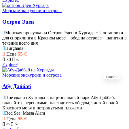
Explore
Морские экскурсии и острова
Остров Эден
Морская прогулка на Остров Эден в Хургаде + 2 остановки
для снорклинга в Красном море + обед на острове + напитки в
течение всего дня
Hurghada
55
€
Цена
30
∞
Explore
Морские экскурсии и острова
новая
Абу Даббаб
Поездка из Хургады в национальный парк Абу-Даббаб:
плавайте с черепахами, насладитесь обедом, чистой водой
Красного моря и нетронутыми пляжами
Red Sea, Marsa Alam
95
€
Цена
∞
∞