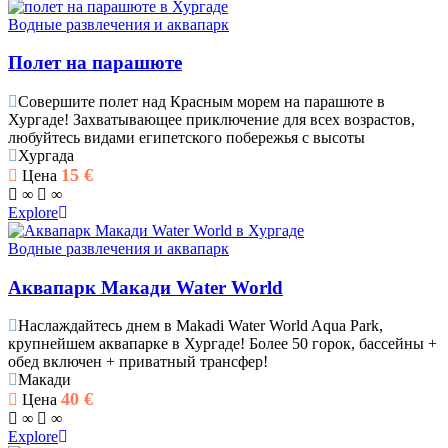
Водные развлечения и аквапарк
Полет на парашюте
Совершите полет над Красным морем на парашюте в
Хургаде! Захватывающее приключение для всех возрастов,
любуйтесь видами египетского побережья с высоты
Хургада
15
€
Цена
∞
∞
Explore
Водные развлечения и аквапарк
Аквапарк Макади Water World
Наслаждайтесь днем ​​в Makadi Water World Aqua Park,
крупнейшем аквапарке в Хургаде! Более 50 горок, бассейны +
обед включен + приватный трансфер!
Макади
40
€
Цена
∞
∞
Explore