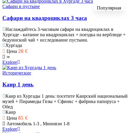
Сафари в пустыне
Популярная
Сафари на квадроциклах 3 часа
Наслаждайтесь 3-часовым сафари на квадроциклах в
Хургаде - катание на квадроциклах + поездка на верблюде +
бедуинский чай + исследование пустыни.
Хургада
20
€
Цена
∞
Explore
Исторические
Каир 1 день
Каир из Хургады 1 день: посетите Каирский национальный
музей + Пирамиды Гизы + Сфинкс + фабрика папируса +
Обед
Каир
85
€
Цена
Автомобиль 1-3 , Минивэн 1-8
Explore