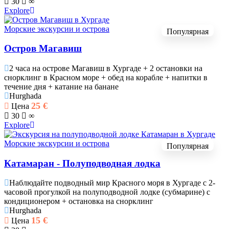
30
∞
Explore
Морские экскурсии и острова
Популярная
Остров Магавиш
2 часа на острове Магавиш в Хургаде + 2 остановки на
снорклинг в Красном море + обед на корабле + напитки в
течение дня + катание на банане
Hurghada
25
€
Цена
30
∞
Explore
Морские экскурсии и острова
Популярная
Катамаран - Полуподводная лодка
Наблюдайте подводный мир Красного моря в Хургаде с 2-
часовой прогулкой на полуподводной лодке (субмарине) с
кондиционером + остановка на снорклинг
Hurghada
15
€
Цена