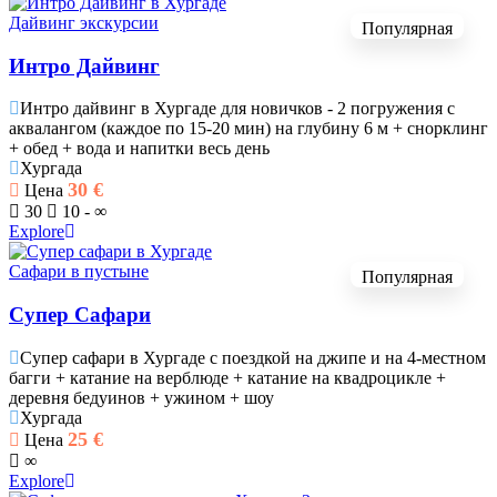
Дайвинг экскурсии
Популярная
Интро Дайвинг
Интро дайвинг в Хургаде для новичков - 2 погружения с
аквалангом (каждое по 15-20 мин) на глубину 6 м + снорклинг
+ обед + вода и напитки весь день
Хургада
30
€
Цена
30
10 - ∞
Explore
Сафари в пустыне
Популярная
Супер Сафари
Супер сафари в Хургаде с поездкой на джипе и на 4-местном
багги + катание на верблюде + катание на квадроцикле +
деревня бедуинов + ужином + шоу
Хургада
25
€
Цена
∞
Explore