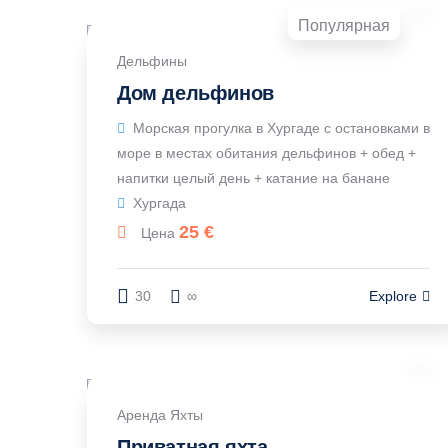
Популярная
Дельфины
Дом дельфинов
Морская прогулка в Хургаде с остановками в
море в местах обитания дельфинов + обед +
напитки целый день + катание на банане
Хургада
25
€
Цена
30
∞
Explore
Аренда Яхты
Приватная яхта