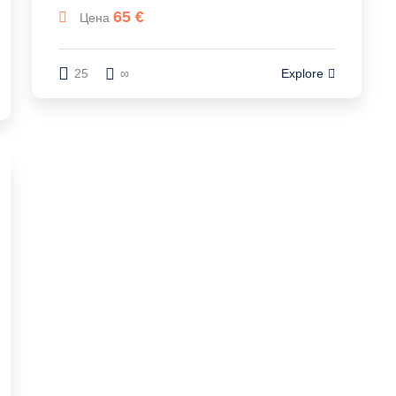
65
€
Цена
25
∞
Explore