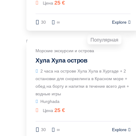
25
€
Цена
30
∞
Explore
Популярная
Морские экскурсии и острова
Хула Хула остров
2 часа на острове Хула Хула в Хургаде + 2
остановки для сноркелинга в Красном море +
обед на борту и напитки в течение всего дня +
водные игры
Hurghada
25
€
Цена
30
∞
Explore