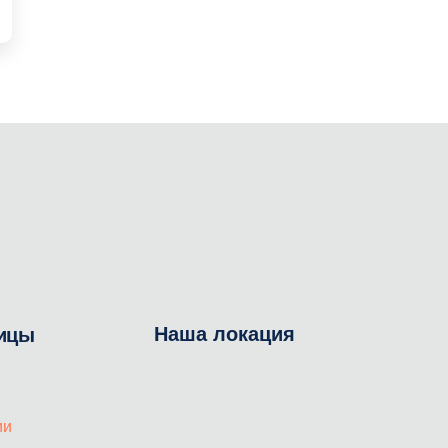
Наша локация
ицы
ии