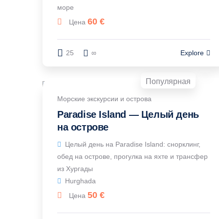
море
60
€
Цена
25
∞
Explore
Популярная
Морские экскурсии и острова
Paradise Island — Целый день
на острове
Целый день на Paradise Island: снорклинг,
обед на острове, прогулка на яхте и трансфер
из Хургады
Hurghada
50
€
Цена