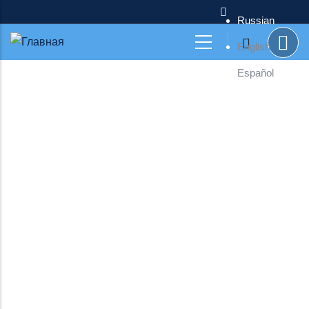
Перейти к основному содержанию
Russian
English
Español
Мы Are Hurghada Viva
Trips
организаторы туров
Египет: Красное море, Хургада,
Каир и Луксор! Экскурсии и