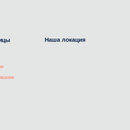
Наша локация
ицы
ии
ование