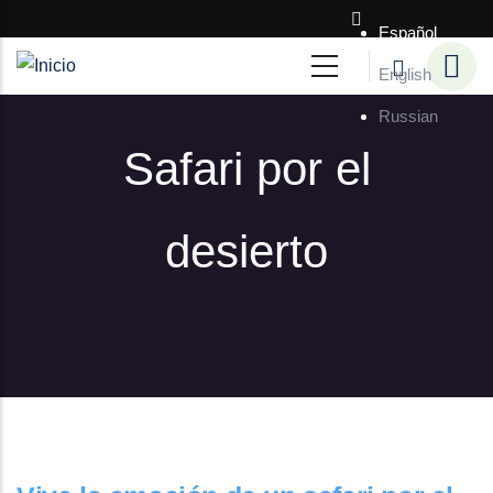
Pasar al contenido principal
Español
English
Russian
Safari por el
desierto