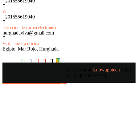
+201555619940
Whats app
+201555619940
Dirección de correo electrónico
hurghadaviva@gmail.com
Visita nuestra oficina
Egipto, Mar Rojo, Hurghada.
© Copyright
Knowapptech
2024.
All Rights Reserved.
O envíanos un mensaje