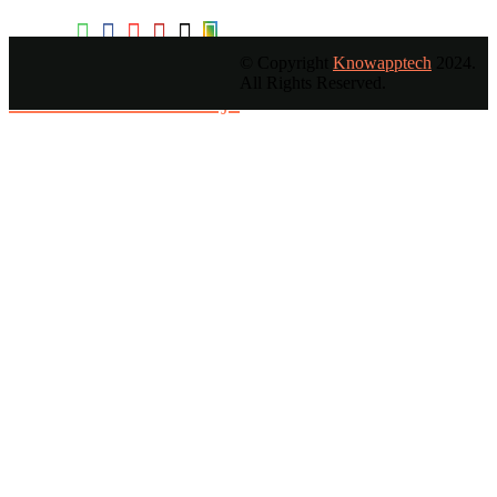
© Copyright
Knowapptech
2024.
All Rights Reserved.
O envíanos un mensaje