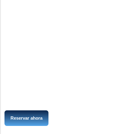
tour ahora y
experimente
la belleza de
Egipto!
Reservar ahora