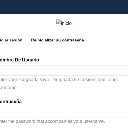
olapas principales
(active tab)
niciar sesión
Reinicializar su contraseña
ombre De Usuario
nter your Hurghada Viva - Hurghada Excursions and Tours
sername.
ontraseña
nter the password that accompanies your username.